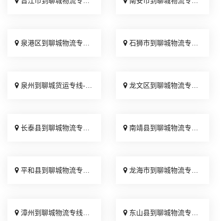
晋江市到聊城物流专线_多少一吨「服务周到」
南安市到聊城物流专线_门到门接送「多少一吨」
泉港区到聊城物流专线_随叫随到「多久时间」
石狮市到聊城物流专线_诚信为先「直达往返」
泉州到聊城货运专线-泉州到聊城物流公司_运费多少「高效运输」
龙文区到聊城物流专线_天天发车「专线查询」
长泰县到聊城物流专线_多年经验「快速响应」
南靖县到聊城物流专线_要几天到「运价查询」
平和县到聊城物流专线_不随意加价「快运有保障」
龙海市到聊城物流专线_全程定位「运价行情」
漳州到聊城物流专线_专业靠谱「送货到门」
东山县到聊城物流专线_全境配送「专线查询」