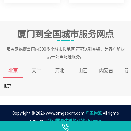
厦门到全国城市服务网点
服务网络覆盖国内300多个城市和地区,可配送到乡镇，为客户解决
后一公里配送服务。
北京
天津
河北
山西
内蒙古
辽
北京
Copyright © 2026 www.xmgsscm.com
广圣物流
All rights
reserved.
我也需要这样的网站
sitemap